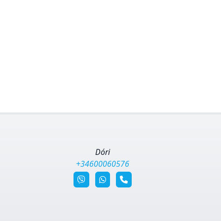
Dóri
+34600060576