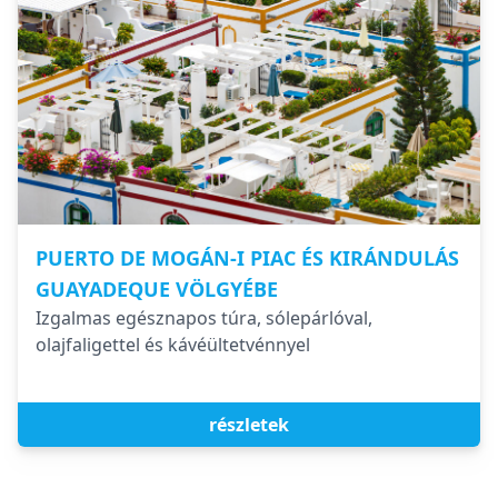
PUERTO DE MOGÁN-I PIAC ÉS KIRÁNDULÁS
GUAYADEQUE VÖLGYÉBE
Izgalmas egésznapos túra, sólepárlóval,
olajfaligettel és kávéültetvénnyel
részletek