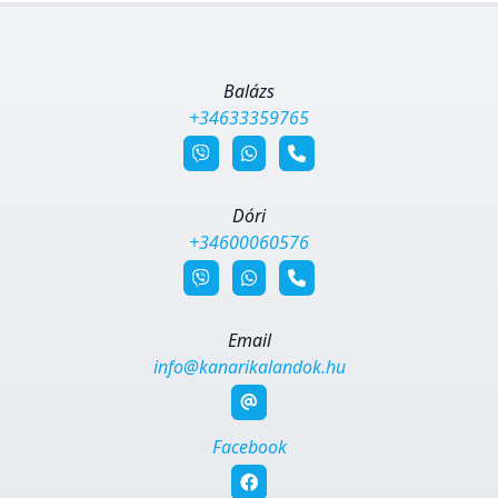
Balázs
+34633359765
Dóri
+34600060576
Email
info@kanarikalandok.hu
Facebook