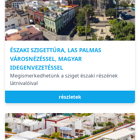
ÉSZAKI SZIGETTÚRA, LAS PALMAS
VÁROSNÉZÉSSEL, MAGYAR
IDEGENVEZETÉSSEL
Megismerkedhetünk a sziget északi részének
látnivalóival
részletek