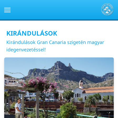
KIRÁNDULÁSOK
Kirándulások Gran Canaria szigetén magyar
idegenvezetéssel!