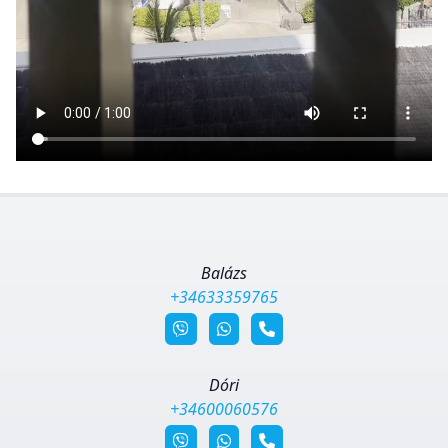
Balázs
+34633359765
Dóri
+34600060576