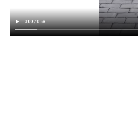
Balázs
+34633359765