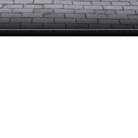
Email
info@kanarikalandok.hu
Facebook
Szerzői jogvédelem, adatvédelmi tájékoztató
© 2026 - Kanári kalandok