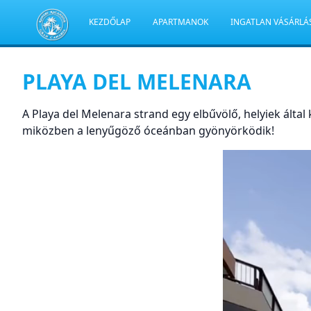
KEZDŐLAP
APARTMANOK
INGATLAN VÁSÁRLÁ
PLAYA DEL MELENARA
A Playa del Melenara strand egy elbűvölő, helyiek által 
miközben a lenyűgöző óceánban gyönyörködik!