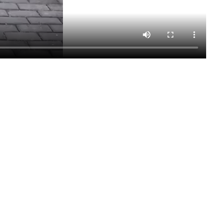
Dóri
+34600060576