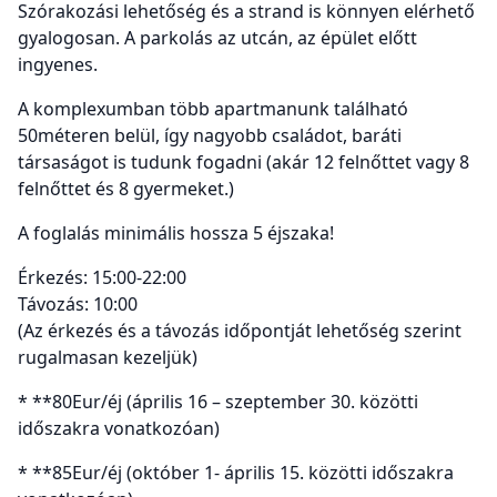
Szórakozási lehetőség és a strand is könnyen elérhető
gyalogosan. A parkolás az utcán, az épület előtt
ingyenes.
A komplexumban több apartmanunk található
50méteren belül, így nagyobb családot, baráti
társaságot is tudunk fogadni (akár 12 felnőttet vagy 8
felnőttet és 8 gyermeket.)
A foglalás minimális hossza 5 éjszaka!
Érkezés: 15:00-22:00
Távozás: 10:00
(Az érkezés és a távozás időpontját lehetőség szerint
rugalmasan kezeljük)
* **80Eur/éj (április 16 – szeptember 30. közötti
időszakra vonatkozóan)
* **85Eur/éj (október 1- április 15. közötti időszakra