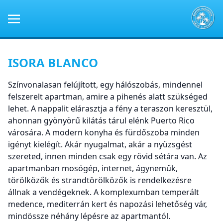
ISORA BLANCO
Színvonalasan felújított, egy hálószobás, mindennel
felszerelt apartman, amire a pihenés alatt szükséged
lehet. A nappalit elárasztja a fény a teraszon keresztül,
ahonnan gyönyörű kilátás tárul elénk Puerto Rico
városára. A modern konyha és fürdőszoba minden
igényt kielégít. Akár nyugalmat, akár a nyüzsgést
szereted, innen minden csak egy rövid sétára van. Az
apartmanban mosógép, internet, ágyneműk,
törölközők és strandtörölközők is rendelkezésre
állnak a vendégeknek. A komplexumban temperált
medence, mediterrán kert és napozási lehetőség vár,
mindössze néhány lépésre az apartmantól.