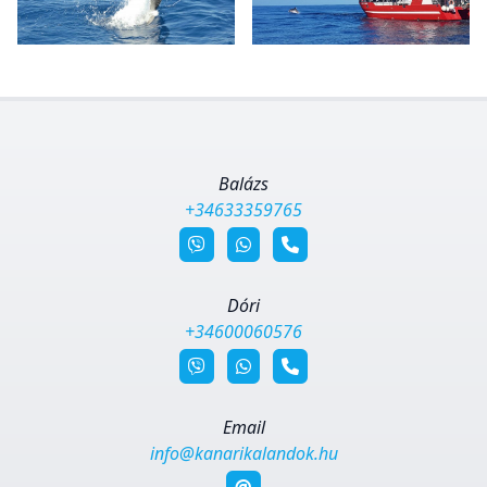
Balázs
+34633359765
Dóri
+34600060576
Email
info@kanarikalandok.hu