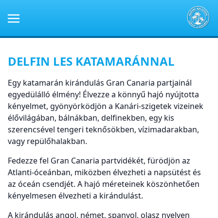
DELFIN LES KATAMARÁNNAL
Egy katamarán kirándulás Gran Canaria partjainál
egyedülálló élmény! Élvezze a könnyű hajó nyújtotta
kényelmet, gyönyörködjön a Kanári-szigetek vizeinek
élővilágában, bálnákban, delfinekben, egy kis
szerencsével tengeri teknősökben, vízimadarakban,
vagy repülőhalakban.
Fedezze fel Gran Canaria partvidékét, fürödjön az
Atlanti-óceánban, miközben élvezheti a napsütést és
az óceán csendjét. A hajó méreteinek köszönhetően
kényelmesen élvezheti a kirándulást.
A kirándulás angol, német, spanyol, olasz nyelven