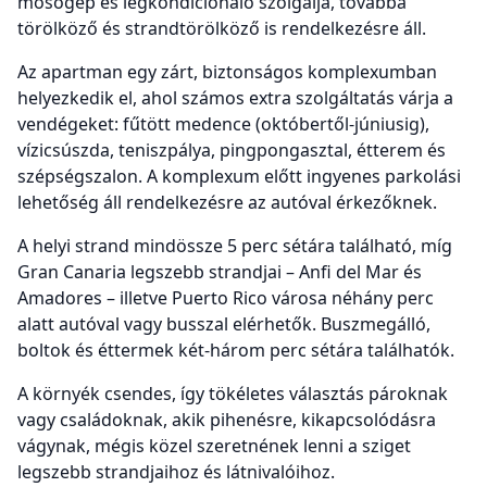
mosógép és légkondicionáló szolgálja, továbbá
törölköző és strandtörölköző is rendelkezésre áll.
Az apartman egy zárt, biztonságos komplexumban
helyezkedik el, ahol számos extra szolgáltatás várja a
vendégeket: fűtött medence (októbertől-júniusig),
vízicsúszda, teniszpálya, pingpongasztal, étterem és
szépségszalon. A komplexum előtt ingyenes parkolási
lehetőség áll rendelkezésre az autóval érkezőknek.
A helyi strand mindössze 5 perc sétára található, míg
Gran Canaria legszebb strandjai – Anfi del Mar és
Amadores – illetve Puerto Rico városa néhány perc
alatt autóval vagy busszal elérhetők. Buszmegálló,
boltok és éttermek két-három perc sétára találhatók.
A környék csendes, így tökéletes választás pároknak
vagy családoknak, akik pihenésre, kikapcsolódásra
vágynak, mégis közel szeretnének lenni a sziget
legszebb strandjaihoz és látnivalóihoz.