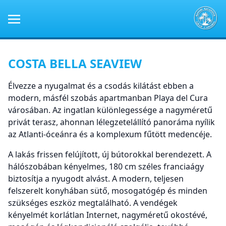
COSTA BELLA SEAVIEW
Élvezze a nyugalmat és a csodás kilátást ebben a
modern, másfél szobás apartmanban Playa del Cura
városában. Az ingatlan különlegessége a nagyméretű
privát terasz, ahonnan lélegzetelállító panoráma nyílik
az Atlanti-óceánra és a komplexum fűtött medencéje.
A lakás frissen felújított, új bútorokkal berendezett. A
hálószobában kényelmes, 180 cm széles franciaágy
biztosítja a nyugodt alvást. A modern, teljesen
felszerelt konyhában sütő, mosogatógép és minden
szükséges eszköz megtalálható. A vendégek
kényelmét korlátlan Internet, nagyméretű okostévé,