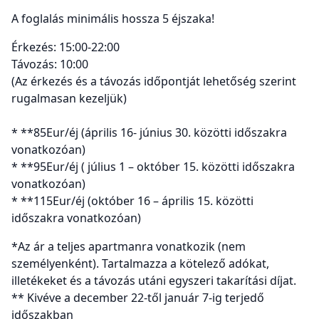
A foglalás minimális hossza 5 éjszaka!
Érkezés: 15:00-22:00
Távozás: 10:00
(Az érkezés és a távozás időpontját lehetőség szerint
rugalmasan kezeljük)
* **85Eur/éj (április 16- június 30. közötti időszakra
vonatkozóan)
* **95Eur/éj ( július 1 – október 15. közötti időszakra
vonatkozóan)
* **115Eur/éj (október 16 – április 15. közötti
időszakra vonatkozóan)
*Az ár a teljes apartmanra vonatkozik (nem
személyenként). Tartalmazza a kötelező adókat,
illetékeket és a távozás utáni egyszeri takarítási díjat.
** Kivéve a december 22-től január 7-ig terjedő
időszakban