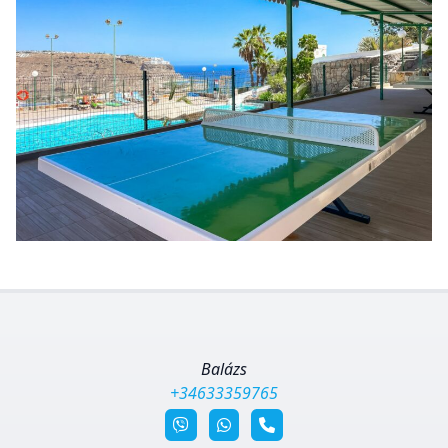
Balázs
+34633359765