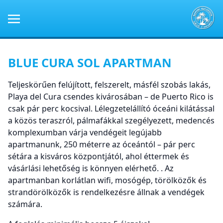
BLUE CURA SOL APARTMAN
Teljeskörűen felújított, felszerelt, másfél szobás lakás,
Playa del Cura csendes kivárosában – de Puerto Rico is
csak pár perc kocsival. Lélegzetelállító óceáni kilátással
a közös teraszról, pálmafákkal szegélyezett, medencés
komplexumban várja vendégeit legújabb
apartmanunk, 250 méterre az óceántól – pár perc
sétára a kisváros központjától, ahol éttermek és
vásárlási lehetőség is könnyen elérhető. . Az
apartmanban korlátlan wifi, mosógép, törölközők és
strandörölközők is rendelkezésre állnak a vendégek
számára.