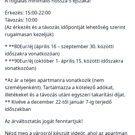
A foglalás minimális hossza 5 éjszaka!
Érkezés: 15:00-22:00
Távozás: 10:00
(Az érkezés és a távozás időpontját lehetőség szerint
rugalmasan kezeljük)
* **80Eur/éj (április 16 – szeptember 30. közötti
időszakra vonatkozóan)
* **90Eur/éj (október 1- április 15. közötti időszakra
vonatkozóan)
*Az ár a teljes apartmanra vonatkozik (nem
személyenként). Tartalmazza a kötelező adókat,
illetékeket és a távozás utáni egyszeri takarítási díjat.
** Kivéve a december 22-től január 7-ig terjedő
időszakban
Az árváltoztatás jogát fenntartjuk!
Nézd meg a városról készült videót, ahol az apartman