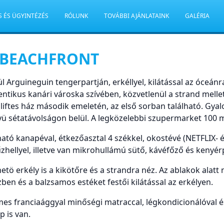
S ÉS ÜGYINTÉZÉS
RÓLUNK
TOVÁBBI AJÁNLATAINK
GALÉRIA
 BEACHFRONT
 Arguineguin tengerpartján, erkéllyel, kilátással az óceán
ntikus kanári városka szívében, közvetlenül a strand mellet
liftes ház második emeletén, az első sorban található. Gyal
yü sétatávolságon belül. A legközelebbi szupermarket 100 mé
ható kanapéval, étkezőasztal 4 székkel, okostévé (NETFLIX- 
hellyel, illetve van mikrohullámú sütő, kávéfőző és kenyérpi
etö erkély is a kikötőre és a strandra néz. Az ablakok alatt
zben és a balzsamos estéket festői kilátással az erkélyen.
es franciaággyal minőségi matraccal, légkondicionálóval é
 is van.