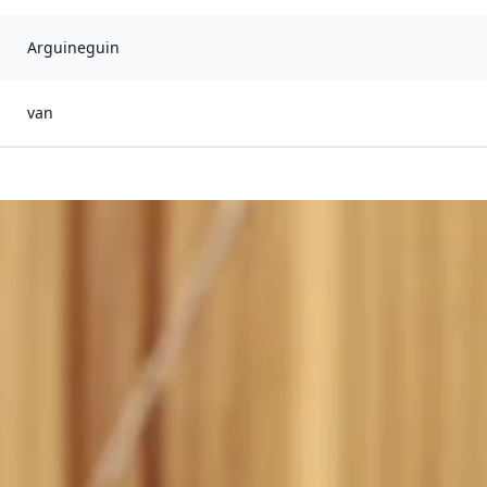
Arguineguin
van