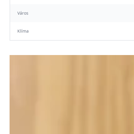
Város
Klíma