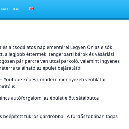
KAPCSOLAT
ra és a csodálatos naplementére! Legyen Ön az elsők
t, a legjobb éttermek, tengerparti bárok és vásárlási
ogosan pár percre van utcai parkoló, valamint ingyenes
terre található az épület bejáratától.
és Youtube-képes), modern mennyezeti ventilátor,
rító is.
 nincs autóforgalom, az épület előtt sétálóutca
s beépített tükrös gardróbbal. A fürdőszobában tágas