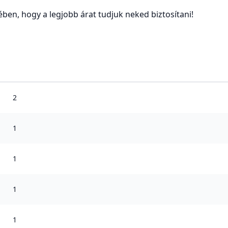
ben, hogy a legjobb árat tudjuk neked biztosítani!
2
1
1
1
1