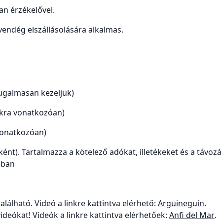
an érzékelővel.
ndég elszállásolására alkalmas.
rugalmasan kezeljük)
zakra vonatkozóan)
 vonatkozóan)
t). Tartalmazza a kötelező adókat, illetékeket és a távozás 
kban
lálható. Videó a linkre kattintva elérhető:
Arguineguin
.
deókat! Videók a linkre kattintva elérhetőek:
Anfi del Mar
.