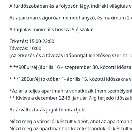
A fürdőszobában és a folyosón lágy, indirekt világítás v
Az apartman szigorúan nemdohányzó, és maximum 2 ve
A foglalás minimális hossza 5 éjszaka!
Érkezés: 15:00-22:00
Távozás: 10:00
(Az érkezés és a távozás időpontját lehetőség szerint 
* **90Eur/éj (április 16 – szeptember 30. közötti idős
* **128Eur/éj (október 1- április 15. közötti időszakra
*Az ár a teljes apartmanra vonatkozik (nem személyenkén
** Kivéve a december 22-től január 7-ig terjedő idősza
Az árváltoztatás jogát fenntartjuk!
Nézd meg a városról készült videót, ahol az apartman ta
Nézd meg az apartmanhoz közeli strandokról készült vi