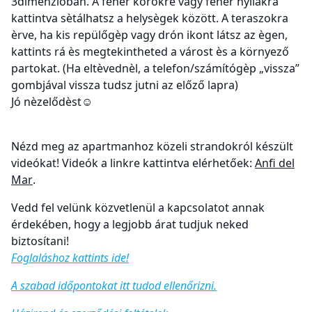
3dimenzióban. A fehèr körökre vagy fehèr nyilakra
kattintva sètálhatsz a helysègek között. A teraszokra
èrve, ha kis repülőgèp vagy drón ikont látsz az ègen,
kattints rá ès megtekintheted a várost ès a környező
partokat. (Ha eltèvednèl, a telefon/számítógèp „vissza”
gombjával vissza tudsz jutni az előző lapra)
Jó nèzelődèst☺
Nézd meg az apartmanhoz közeli strandokról készült
videókat! Videók a linkre kattintva elérhetőek:
Anfi del
Mar
.
Vedd fel velünk közvetlenül a kapcsolatot annak
érdekében, hogy a legjobb árat tudjuk neked
biztosítani!
Foglaláshoz kattints ide!
A szabad időpontokat itt tudod ellenőrizni.