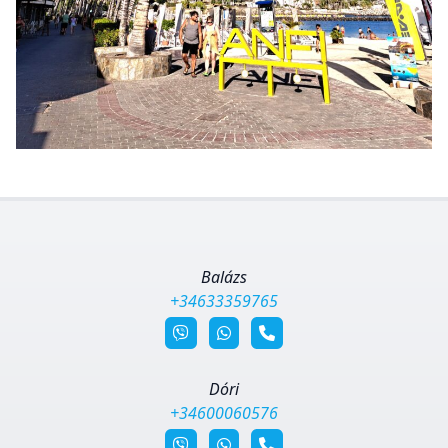
Balázs
+34633359765
Dóri
+34600060576