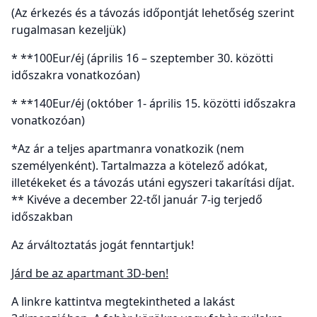
(Az érkezés és a távozás időpontját lehetőség szerint
rugalmasan kezeljük)
* **100Eur/éj (április 16 – szeptember 30. közötti
időszakra vonatkozóan)
* **140Eur/éj (október 1- április 15. közötti időszakra
vonatkozóan)
*Az ár a teljes apartmanra vonatkozik (nem
személyenként). Tartalmazza a kötelező adókat,
illetékeket és a távozás utáni egyszeri takarítási díjat.
** Kivéve a december 22-től január 7-ig terjedő
időszakban
Az árváltoztatás jogát fenntartjuk!
Járd be az apartmant 3D-ben!
A linkre kattintva megtekintheted a lakást