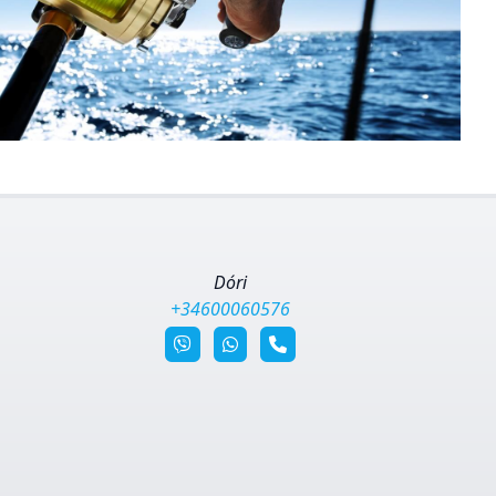
Dóri
+34600060576