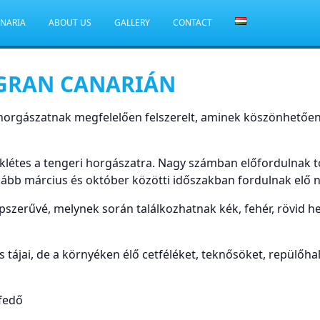
ANARIA
ABOUT US
GALLERY
CONTACT
 GRAN CANARIÁN
horgászatnak megfelelően felszerelt, aminek köszönhetően 
étes a tengeri horgászatra. Nagy számban előfordulnak tonh
kább március és október közötti időszakban fordulnak elő
pszerűvé, melynek során találkozhatnak kék, fehér, rövid h
s tájai, de a környéken élő cetféléket, teknősöket, repülőha
jfedő