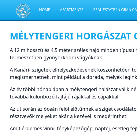
HOME
APARTMENTS
REAL ESTATE IN GRAN C
MÉLYTENGERI HORGÁSZAT
A 12 m hosszú és 4,5 méter széles hajó minden típusú 
természetben gyönyörködni vágyóknak.
A Kanári- szigetek elhelyezkedésének köszönhetően tökl
megismerhetnek, mint például a dorada, melyek legin
Az év többi hónapjában a mélytengeri halászat válik né
továbbá különböző fajtájú rájákkal és cápákkal.
Az út során az óceán felől előtűnnek a sziget csodálato
résztvevők melyeket akár a kezével is megérinthet!
Amit érdemes vinni: fényképezőgép, naptej, esetleg fe