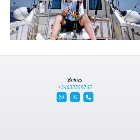
Balázs
+34633359765