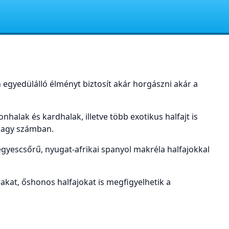
egyedülálló élményt biztosít akár horgászni akár a
alak és kardhalak, illetve több exotikus halfajt is
 nagy számban.
egyescsőrű, nyugat-afrikai spanyol makréla halfajokkal
lakat, őshonos halfajokat is megfigyelhetik a