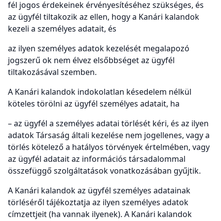
fél jogos érdekeinek érvényesítéséhez szükséges, és
az ügyfél tiltakozik az ellen, hogy a Kanári kalandok
kezeli a személyes adatait, és
az ilyen személyes adatok kezelését megalapozó
jogszerű ok nem élvez elsőbbséget az ügyfél
tiltakozásával szemben.
A Kanári kalandok indokolatlan késedelem nélkül
köteles törölni az ügyfél személyes adatait, ha
– az ügyfél a személyes adatai törlését kéri, és az ilyen
adatok Társaság általi kezelése nem jogellenes, vagy a
törlés kötelező a hatályos törvények értelmében, vagy
az ügyfél adatait az információs társadalommal
összefüggő szolgáltatások vonatkozásában gyűjtik.
A Kanári kalandok az ügyfél személyes adatainak
törléséről tájékoztatja az ilyen személyes adatok
címzettjeit (ha vannak ilyenek). A Kanári kalandok