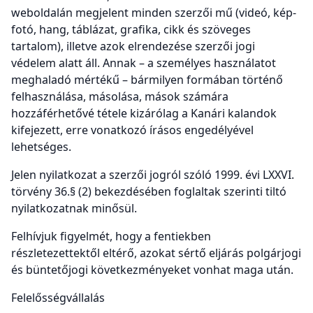
weboldalán megjelent minden szerzői mű (videó, kép-
fotó, hang, táblázat, grafika, cikk és szöveges
tartalom), illetve azok elrendezése szerzői jogi
védelem alatt áll. Annak – a személyes használatot
meghaladó mértékű – bármilyen formában történő
felhasználása, másolása, mások számára
hozzáférhetővé tétele kizárólag a Kanári kalandok
kifejezett, erre vonatkozó írásos engedélyével
lehetséges.
Jelen nyilatkozat a szerzői jogról szóló 1999. évi LXXVI.
törvény 36.§ (2) bekezdésében foglaltak szerinti tiltó
nyilatkozatnak minősül.
Felhívjuk figyelmét, hogy a fentiekben
részletezettektől eltérő, azokat sértő eljárás polgárjogi
és büntetőjogi következményeket vonhat maga után.
Felelősségvállalás