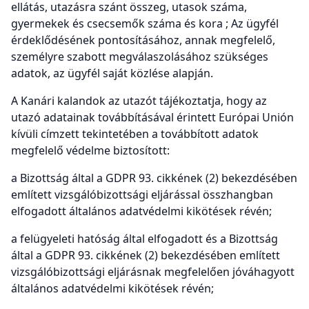
ellátás, utazásra szánt összeg, utasok száma,
gyermekek és csecsemők száma és kora ; Az ügyfél
érdeklődésének pontosításához, annak megfelelő,
személyre szabott megválaszolásához szükséges
adatok, az ügyfél saját közlése alapján.
A Kanári kalandok az utazót tájékoztatja, hogy az
utazó adatainak továbbításával érintett Európai Unión
kívüli címzett tekintetében a továbbított adatok
megfelelő védelme biztosított:
a Bizottság által a GDPR 93. cikkének (2) bekezdésében
említett vizsgálóbizottsági eljárással összhangban
elfogadott általános adatvédelmi kikötések révén;
a felügyeleti hatóság által elfogadott és a Bizottság
által a GDPR 93. cikkének (2) bekezdésében említett
vizsgálóbizottsági eljárásnak megfelelően jóváhagyott
általános adatvédelmi kikötések révén;