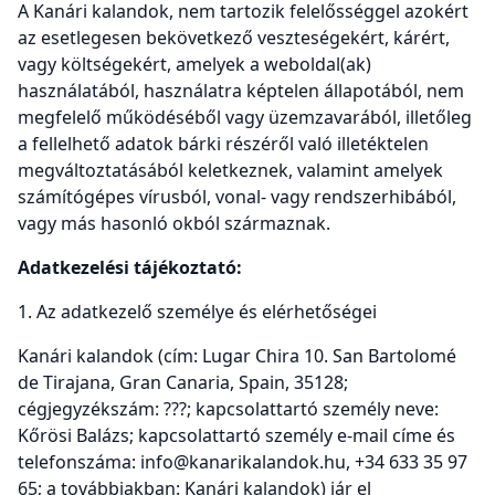
A Kanári kalandok, nem tartozik felelősséggel azokért
az esetlegesen bekövetkező veszteségekért, kárért,
vagy költségekért, amelyek a weboldal(ak)
használatából, használatra képtelen állapotából, nem
megfelelő működéséből vagy üzemzavarából, illetőleg
a fellelhető adatok bárki részéről való illetéktelen
megváltoztatásából keletkeznek, valamint amelyek
számítógépes vírusból, vonal- vagy rendszerhibából,
vagy más hasonló okból származnak.
Adatkezelési tájékoztató:
1. Az adatkezelő személye és elérhetőségei
Kanári kalandok (cím: Lugar Chira 10. San Bartolomé
de Tirajana, Gran Canaria, Spain, 35128;
cégjegyzékszám: ???; kapcsolattartó személy neve:
Kőrösi Balázs; kapcsolattartó személy e-mail címe és
telefonszáma: info@kanarikalandok.hu, +34 633 35 97
65; a továbbiakban: Kanári kalandok) jár el