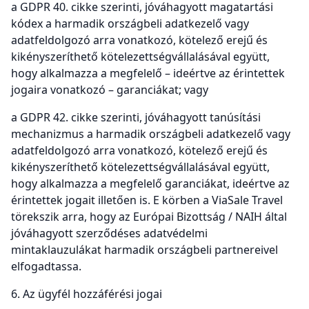
a GDPR 40. cikke szerinti, jóváhagyott magatartási
kódex a harmadik országbeli adatkezelő vagy
adatfeldolgozó arra vonatkozó, kötelező erejű és
kikényszeríthető kötelezettségvállalásával együtt,
hogy alkalmazza a megfelelő – ideértve az érintettek
jogaira vonatkozó – garanciákat; vagy
a GDPR 42. cikke szerinti, jóváhagyott tanúsítási
mechanizmus a harmadik országbeli adatkezelő vagy
adatfeldolgozó arra vonatkozó, kötelező erejű és
kikényszeríthető kötelezettségvállalásával együtt,
hogy alkalmazza a megfelelő garanciákat, ideértve az
érintettek jogait illetően is. E körben a ViaSale Travel
törekszik arra, hogy az Európai Bizottság / NAIH által
jóváhagyott szerződéses adatvédelmi
mintaklauzulákat harmadik országbeli partnereivel
elfogadtassa.
6. Az ügyfél hozzáférési jogai