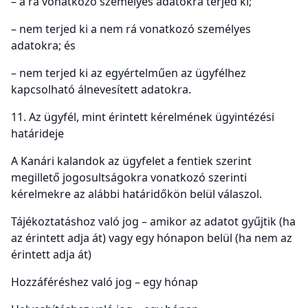
– a rá vonatkozó személyes adatokra terjed ki;
– nem terjed ki a nem rá vonatkozó személyes
adatokra; és
– nem terjed ki az egyértelműen az ügyfélhez
kapcsolható álnevesített adatokra.
11. Az ügyfél, mint érintett kérelmének ügyintézési
határideje
A Kanári kalandok az ügyfelet a fentiek szerint
megillető jogosultságokra vonatkozó szerinti
kérelmekre az alábbi határidőkön belül válaszol.
Tájékoztatáshoz való jog – amikor az adatot gyűjtik (ha
az érintett adja át) vagy egy hónapon belül (ha nem az
érintett adja át)
Hozzáféréshez való jog – egy hónap