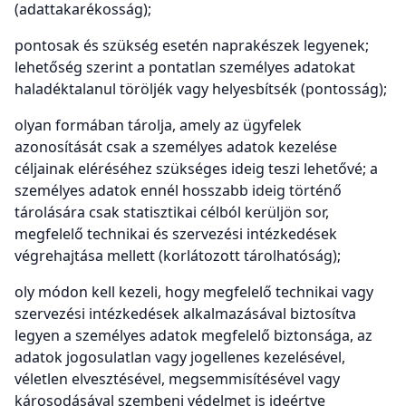
(adattakarékosság);
pontosak és szükség esetén naprakészek legyenek;
lehetőség szerint a pontatlan személyes adatokat
haladéktalanul töröljék vagy helyesbítsék (pontosság);
olyan formában tárolja, amely az ügyfelek
azonosítását csak a személyes adatok kezelése
céljainak eléréséhez szükséges ideig teszi lehetővé; a
személyes adatok ennél hosszabb ideig történő
tárolására csak statisztikai célból kerüljön sor,
megfelelő technikai és szervezési intézkedések
végrehajtása mellett (korlátozott tárolhatóság);
oly módon kell kezeli, hogy megfelelő technikai vagy
szervezési intézkedések alkalmazásával biztosítva
legyen a személyes adatok megfelelő biztonsága, az
adatok jogosulatlan vagy jogellenes kezelésével,
véletlen elvesztésével, megsemmisítésével vagy
károsodásával szembeni védelmet is ideértve