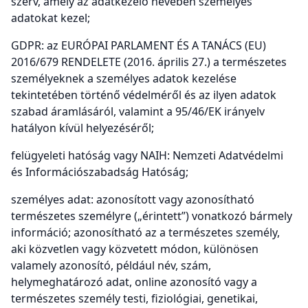
szerv, amely az adatkezelő nevében személyes
adatokat kezel;
GDPR: az EURÓPAI PARLAMENT ÉS A TANÁCS (EU)
2016/679 RENDELETE (2016. április 27.) a természetes
személyeknek a személyes adatok kezelése
tekintetében történő védelméről és az ilyen adatok
szabad áramlásáról, valamint a 95/46/EK irányelv
hatályon kívül helyezéséről;
felügyeleti hatóság vagy NAIH: Nemzeti Adatvédelmi
és Információszabadság Hatóság;
személyes adat: azonosított vagy azonosítható
természetes személyre („érintett”) vonatkozó bármely
információ; azonosítható az a természetes személy,
aki közvetlen vagy közvetett módon, különösen
valamely azonosító, például név, szám,
helymeghatározó adat, online azonosító vagy a
természetes személy testi, fiziológiai, genetikai,